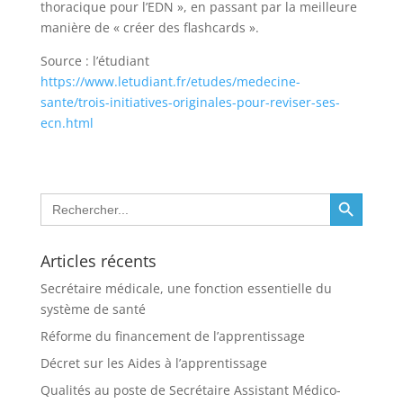
thoracique pour l’EDN », en passant par la meilleure
manière de « créer des flashcards ».
Source : l’étudiant
https://www.letudiant.fr/etudes/medecine-
sante/trois-initiatives-originales-pour-reviser-ses-
:
ecn.html
Trois
initiatives
pour
Search Button
Search
réviser
for:
les
ECN
Articles récents
Secrétaire médicale, une fonction essentielle du
système de santé
Réforme du financement de l’apprentissage
Décret sur les Aides à l’apprentissage
Qualités au poste de Secrétaire Assistant Médico-