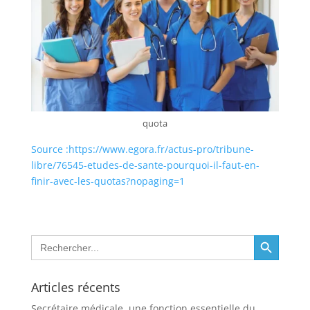
quota
Source :https://www.egora.fr/actus-pro/tribune-
libre/76545-etudes-de-sante-pourquoi-il-faut-en-
:
finir-avec-les-quotas?nopaging=1
Les
quotas,
vers
Search Button
Search
leurs
for:
fin
?
Articles récents
Secrétaire médicale, une fonction essentielle du