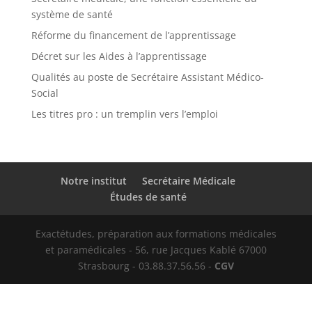
système de santé
Réforme du financement de l’apprentissage
Décret sur les Aides à l’apprentissage
Qualités au poste de Secrétaire Assistant Médico-
Social
Les titres pro : un tremplin vers l’emploi
Notre institut
Secrétaire Médicale
Études de santé
Exactétudes, préparation aux formations médicales
et paramédicales - 56, rue Jacques Kablé 67000
Strasbourg - 03.88.37.56.56 -
CGV