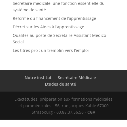
Secrétaire médicale, une fonction essentielle du
système de santé
Réforme du financement de l’apprentissage
Décret sur les Aides à l’apprentissage
Qualités au poste de Secrétaire Assistant Médico-
Social
Les titres pro : un tremplin vers l’emploi
Notre institut
Secrétaire Médicale
Études de santé
Exactétudes, préparation aux formations médicales
et paramédicales - 56, rue Jacques Kablé 67000
Strasbourg - 03.88.37.56.56 -
CGV