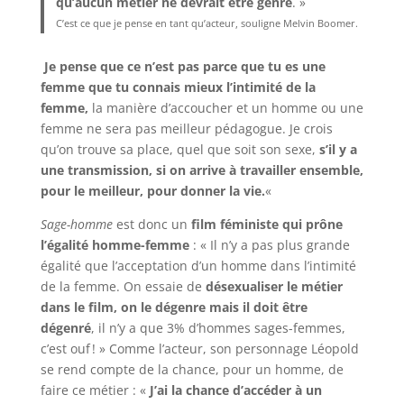
qu’aucun métier ne devrait être genré
. »
C’est ce que je pense en tant qu’acteur, souligne Melvin Boomer.
Je pense que ce n’est pas parce que tu es une
femme que tu connais mieux l’intimité de la
femme,
la manière d’accoucher et un homme ou une
femme ne sera pas meilleur pédagogue. Je crois
qu’on trouve sa place, quel que soit son sexe,
s’il y a
une transmission, si on arrive à travailler ensemble,
pour le meilleur, pour donner la vie.
«
Sage-homme
est donc un
film féministe qui prône
l’égalité homme-femme
: « Il n’y a pas plus grande
égalité que l’acceptation d’un homme dans l’intimité
de la femme. On essaie de
désexualiser le métier
dans le film, on le dégenre mais il doit être
dégenré
, il n’y a que 3% d’hommes sages-femmes,
c’est ouf ! » Comme l’acteur, son personnage Léopold
se rend compte de la chance, pour un homme, de
faire ce métier : «
J’ai la chance d’accéder à un