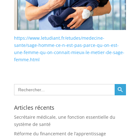
https://www.letudiant.fr/etudes/medecine-
sante/sage-homme-ce-n-est-pas-parce-qu-on-est-
une-femme-qu-on-connait-mieux-le-metier-de-sage-
:
femme.html
En
finir
avec
Search Button
Search
les
for:
métiers
genrés,
Articles récents
sage-
femme
Secrétaire médicale, une fonction essentielle du
:
système de santé
Réforme du financement de l’apprentissage