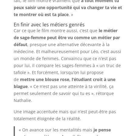
fait, le film montre vraiment que
à tout moment tu
peux saisir une opportunité qui va changer ta vie et
te montrer où est ta place
. »
En finir avec les métiers genrés
Car ce que le film montre aussi, c’est que
le métier
de sage-femme peut être vu comme un métier par
défaut
, presque une alternative décevante à la
médecine. Et malheureusement pour Léo, c’est aussi
un monde de femmes. Convaincu que ce n’est pas
pour lui, il compare les sages-femmes à « un truc de
tafiole ». Et forcément, lorsqu’on lui propose
de
mettre une blouse rose, l’étudiant croit à une
blague
. « Ce n’est pas une atteinte à ta virilité, ça
permet seulement de savoir qui tu es », rétorque
Nathalie.
Une image accentuée mais qui n’est peut-être pas
totalement éloignée de la réalité.
« On avance sur les mentalités mais
je pense