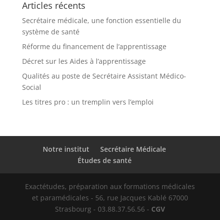
Articles récents
Secrétaire médicale, une fonction essentielle du
système de santé
Réforme du financement de l’apprentissage
Décret sur les Aides à l’apprentissage
Qualités au poste de Secrétaire Assistant Médico-
Social
Les titres pro : un tremplin vers l’emploi
Notre institut
Secrétaire Médicale
Études de santé
Exactétudes, préparation aux formations médicales
et paramédicales - 56, rue Jacques Kablé 67000
Strasbourg - 03.88.37.56.56 -
CGV