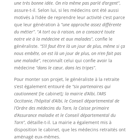
une très bonne idée. On n’a même pas parlé d’argent”
,
assure-t-il. Selon lui, si les médecins ont été aussi
motivés à l’idée de reprendre leur activité c’est parce
que leur génération à
“une approche assez différente
du métier”
. “
A tort ou à raison, on a consacré toute
notre vie à la médecine et aux malades”
, confie le
généraliste.
“S’il faut être là un jour de plus, même si ça
nous embête, on est là un jour de plus, on n’en fait pas
une maladie”
, reconnaît celui qui confie avoir la
médecine
“dans le cœur, dans les tripes”
.
Pour monter son projet, le généraliste à la retraite
s’est également entouré de
“six partenaires qui
cautionnent
[le cabinet]
; la mairie d’Albi, l’ARS
Occitanie, l’hôpital d’Albi, le Conseil départemental de
l’Ordre des médecins du Tarn, la Caisse primaire
d’Assurance maladie et le Conseil départemental du
Tarn”
, détaille-t-il. La mairie a également mis à
disposition le cabinet, que les médecins retraités ont
aménagé eux-mêmes.