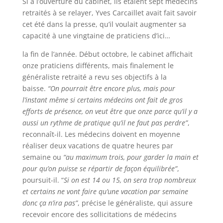
Si à l’ouverture du cabinet, ils étaient sept médecins
retraités à se relayer, Yves Carcaillet avait fait savoir
cet été dans la presse, qu’il voulait augmenter sa
capacité à une vingtaine de praticiens d’ici…
la fin de l’année. Début octobre, le cabinet affichait
onze praticiens différents, mais finalement le
généraliste retraité a revu ses objectifs à la
baisse.
“On pourrait être encore plus, mais pour
l’instant même si certains médecins ont fait de gros
efforts de présence, on veut être que onze parce qu’il y a
aussi un rythme de pratique qu’il ne faut pas perdre”
,
reconnaît-il. Les médecins doivent en moyenne
réaliser deux vacations de quatre heures par
semaine ou
“au maximum trois, pour garder la main et
pour qu’on puisse se répartir de façon équilibrée”
,
poursuit-il. “
Si on est 14 ou 15, on sera trop nombreux
et certains ne vont faire qu’une vacation par semaine
donc ça n’ira pas”
, précise le généraliste, qui assure
recevoir encore des sollicitations de médecins