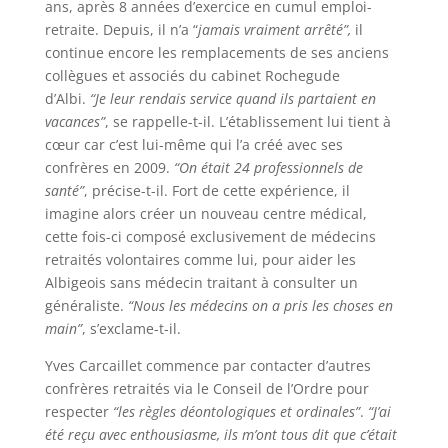
ans, après 8 années d’exercice en cumul emploi-
retraite. Depuis, il n’a “
jamais vraiment arrêté”,
il
continue encore les remplacements de ses anciens
collègues et associés du cabinet Rochegude
d’Albi.
“Je leur rendais service quand ils partaient en
vacances”
, se rappelle-t-il. L’établissement lui tient à
cœur car c’est lui-même qui l’a créé avec ses
confrères en 2009.
“On était 24 professionnels de
santé”
, précise-t-il. Fort de cette expérience, il
imagine alors créer un nouveau centre médical,
cette fois-ci composé exclusivement de médecins
retraités volontaires comme lui, pour aider les
Albigeois sans médecin traitant à consulter un
généraliste.
“Nous les médecins on a pris les choses en
main”
, s’exclame-t-il.
Yves Carcaillet commence par contacter d’autres
confrères retraités via le Conseil de l’Ordre pour
respecter
“les règles déontologiques et ordinales”
.
“J’ai
été reçu avec enthousiasme, ils m’ont tous dit que c’était