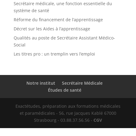
Secrétaire médicale, une fonction essentielle du
système de santé
Réforme du financement de l’apprentissage
Décret sur les Aides à l’apprentissage
Qualités au poste de Secrétaire Assistant Médico-
Social
Les titres pro : un tremplin vers l’emploi
Notre institut
Secrétaire Médicale
Études de santé
Exactétudes, préparation aux formations médicales
et paramédicales - 56, rue Jacques Kablé 67000
Strasbourg - 03.88.37.56.56 -
CGV