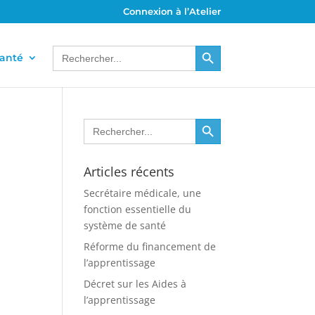
Connexion à l’Atelier
Search Button
Search
santé
for:
Search Button
Search
for:
Articles récents
Secrétaire médicale, une
fonction essentielle du
système de santé
Réforme du financement de
l’apprentissage
Décret sur les Aides à
l’apprentissage