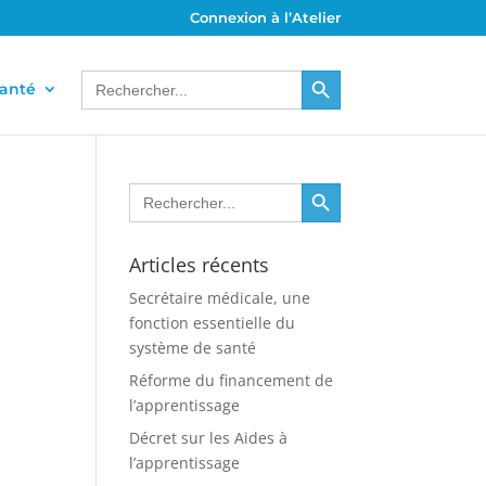
Connexion à l’Atelier
Search Button
Search
santé
for:
Search Button
Search
for:
Articles récents
Secrétaire médicale, une
fonction essentielle du
système de santé
Réforme du financement de
l’apprentissage
Décret sur les Aides à
l’apprentissage