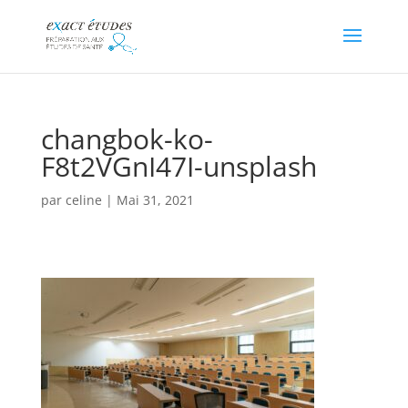
changbok-ko-
F8t2VGnI47I-unsplash
par
celine
|
Mai 31, 2021