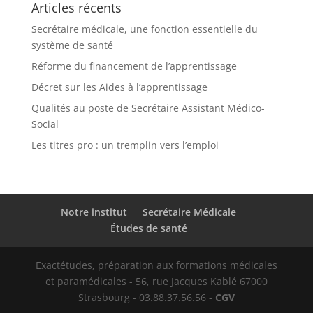
Articles récents
Secrétaire médicale, une fonction essentielle du
système de santé
Réforme du financement de l’apprentissage
Décret sur les Aides à l’apprentissage
Qualités au poste de Secrétaire Assistant Médico-
Social
Les titres pro : un tremplin vers l’emploi
Notre institut
Secrétaire Médicale
Études de santé
Exactétudes, préparation aux formations médicales
et paramédicales - 56, rue Jacques Kablé 67000
Strasbourg - 03.88.37.56.56 -
CGV